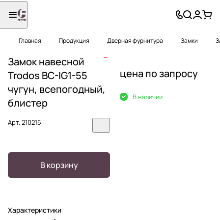
Главная
Продукция
Дверная фурнитура
Замки
З
Замок навесной
цена по запросу
Trodos BC-IG1-55
чугун, всепогодный,
В наличии
блистер
Арт.
210215
В корзину
Характеристики