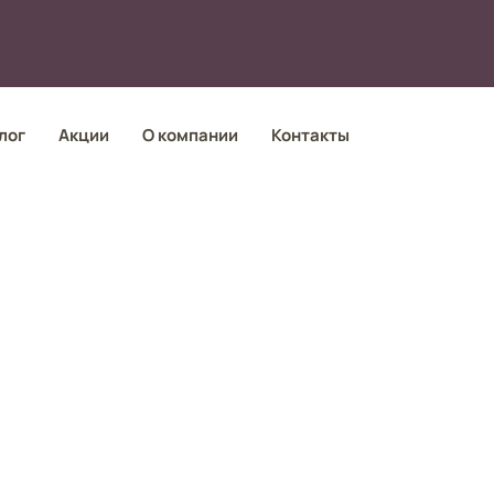
лог
Акции
О компании
Контакты
я
Аксессуары для
а
ванной комнаты