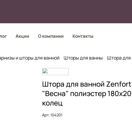
лог
Акции
О компании
Контакты
арнизы и шторы для ванной
Шторы для ванны
Штора для 
Штора для ванной Zenfort
"Весна" полиэстер 180х20
колец
Арт.
104201