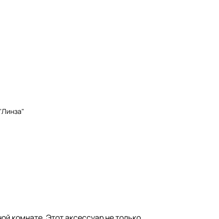
"Линза"
ой комнате. Этот аксессуар не только