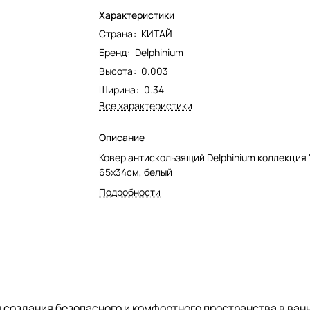
Характеристики
Страна
:
КИТАЙ
Бренд
:
Delphinium
Высота
:
0.003
Ширина
:
0.34
Все характеристики
Описание
Ковер антискользящий Delphinium коллекция 
65х34см, белый
Подробности
 создания безопасного и комфортного пространства в ванн