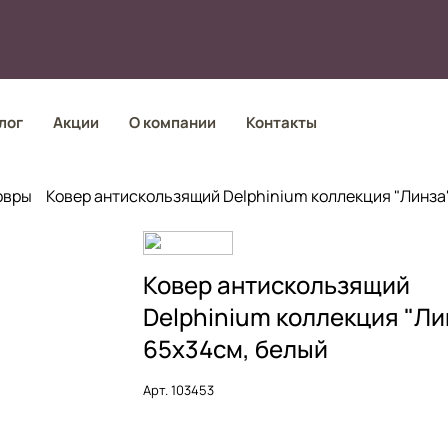
лог
Акции
О компании
Контакты
овры
Ковер антискользящий Delphinium коллекция "Линза
Ковер антискользящий
Delphinium коллекция "Ли
65х34см, белый
Арт.
103453