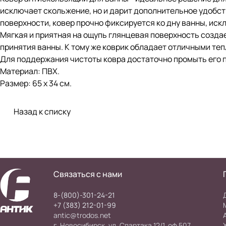
исключает скольжение, но и дарит дополнительное удобст
поверхности, ковер прочно фиксируется ко дну ванны, иск
Мягкая и приятная на ощупь глянцевая поверхность созд
принятия ванны. К тому же коврик обладает отличными т
Для поддержания чистоты ковра достаточно промыть его п
Материал: ПВХ.
Размер: 65 х 34 см.
Назад к списку
Связаться с нами
8-(800)-301-24-21
+7 (383) 212-01-99
antic@trodos.net
г. Новосибирск, ул. Спартака 12/1, оф 507