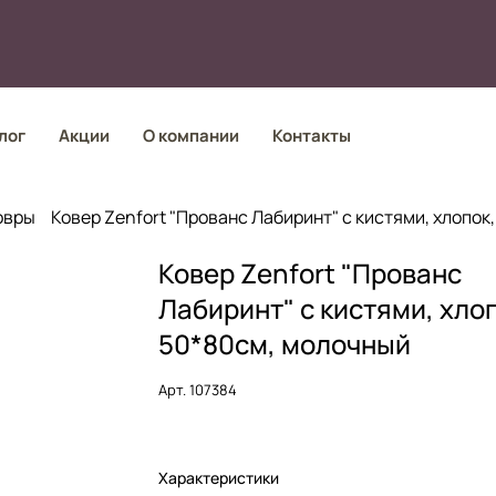
лог
Акции
О компании
Контакты
овры
Ковер Zenfort "Прованс Лабиринт" с кистями, хлопок
Ковер Zenfort "Прованс
Лабиринт" с кистями, хло
50*80см, молочный
Арт.
107384
Характеристики