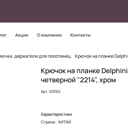
лог
Акции
О компании
Контакты
рючки, держатели для полотенец
Крючок на планке Delphi
Крючок на планке Delphin
четверной "2214", хром
Арт.
103162
Характеристики
Страна
:
КИТАЙ