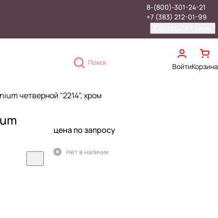
8-(800)-301-24-21
+7 (383) 212-01-99
Связаться с нами
Поиск
Войти
Корзина
nium четверной "2214", хром
ium
цена по запросу
Нет в наличии