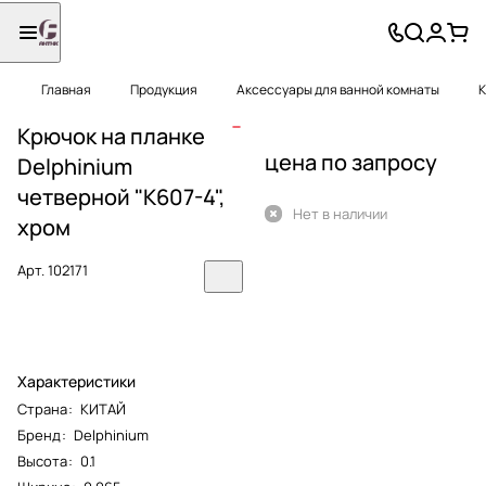
Главная
Продукция
Аксессуары для ванной комнаты
К
Крючок на планке
цена по запросу
Delphinium
четверной "К607-4",
Нет в наличии
хром
Арт.
102171
Характеристики
Страна
:
КИТАЙ
Бренд
:
Delphinium
Высота
:
0.1