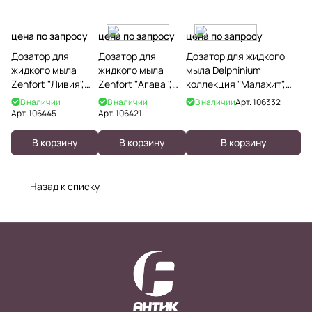
цена по запросу
цена по запросу
цена по запросу
Дозатор для
Дозатор для
Дозатор для жидкого
жидкого мыла
жидкого мыла
мыла Delphinium
Zenfort "Ливия",
Zenfort "Агава ",
коллекция "Малахит",
керамика
керамика
керамика
В наличии
В наличии
В наличии
Арт.
106332
Арт.
106445
Арт.
106421
В корзину
В корзину
В корзину
Назад к списку