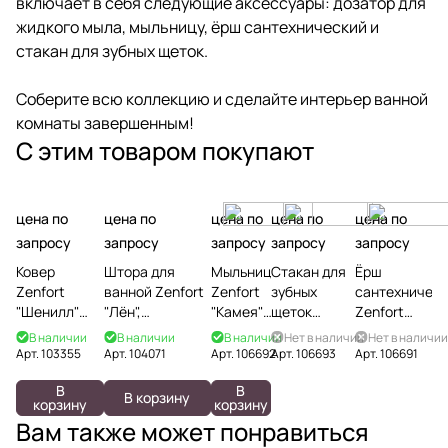
включает в себя следующие аксессуары: дозатор для
жидкого мыла, мыльницу, ёрш сантехнический и
стакан для зубных щеток.
Соберите всю коллекцию и сделайте интерьер ванной
комнаты завершенным!
С этим товаром покупают
цена по
цена по
цена по
цена по
цена по
запросу
запросу
запросу
запросу
запросу
Ковер
Штора для
Мыльница
Стакан для
Ёрш
Zenfort
ванной Zenfort
Zenfort
зубных
сантехничес
"Шенилл"
"Лён",
"Камея",
щеток
Zenfort
полиэстер
полиэстер,
керамика
Zenfort
"Камея",
В наличии
В наличии
В наличии
Нет в наличии
Нет в наличии
50х80см,
180х200см,
"Камея",
керамика
Арт.
103355
Арт.
104071
Арт.
106692
Арт.
106693
Арт.
106691
бежевый
бежевая
керамика
В
В
В корзину
корзину
корзину
Вам также может понравиться