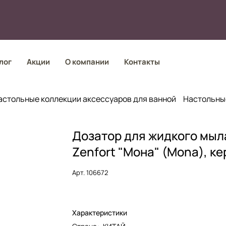
лог
Акции
О компании
Контакты
астольные коллекции аксессуаров для ванной
Настольные
Дозатор для жидкого мыл
Zenfort "Мона" (Mona), к
Арт.
106672
Характеристики