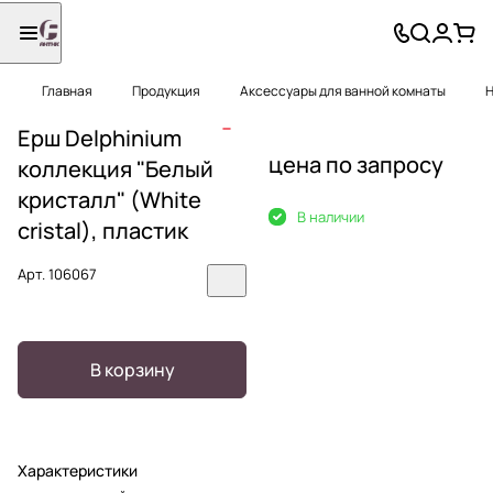
Главная
Продукция
Аксессуары для ванной комнаты
Н
Ерш Delphinium
цена по запросу
коллекция "Белый
кристалл" (White
В наличии
cristal), пластик
Арт.
106067
В корзину
Характеристики