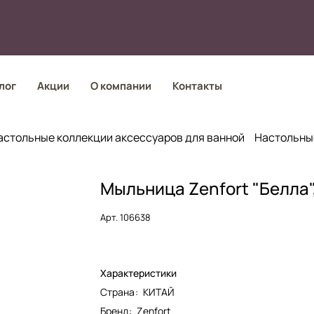
лог
Акции
О компании
Контакты
астольные коллекции аксессуаров для ванной
Настольные
Мыльница Zenfort "Белла"
Арт.
106638
Характеристики
Страна
:
КИТАЙ
Бренд
:
Zenfort