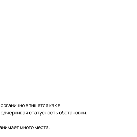
 органично впишется как в
подчёркивая статусность обстановки.
анимает много места.