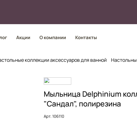
лог
Акции
О компании
Контакты
астольные коллекции аксессуаров для ванной
Настольны
Мыльница Delphinium кол
"Сандал", полирезина
Арт.
106110