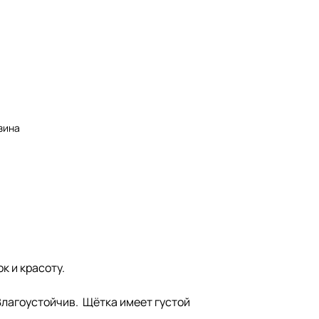
езина
к и красоту.
Влагоустойчив. Щётка имеет густой