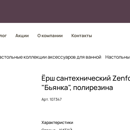
лог
Акции
О компании
Контакты
астольные коллекции аксессуаров для ванной
Настольны
Ёрш сантехнический Zenfo
"Бьянка", полирезина
Арт.
107347
Характеристики