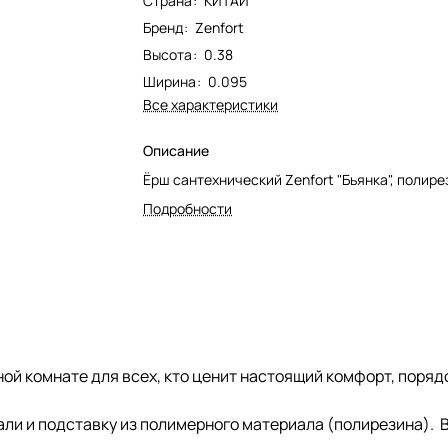
Страна
:
КИТАЙ
Бренд
:
Zenfort
Высота
:
0.38
Ширина
:
0.095
Все характеристики
Описание
Ёрш сантехнический Zenfort "Бьянка", полир
Подробности
ой комнате для всех, кто ценит настоящий комфорт, порядо
али и подставку из полимерного материала (полирезина). 