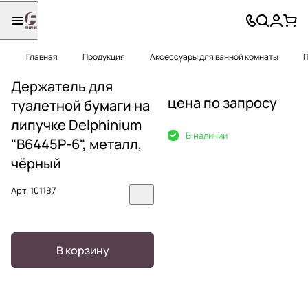
Главная
Продукция
Аксессуары для ванной комнаты
П
Держатель для
цена по запросу
туалетной бумаги на
липучке Delphinium
В наличии
"B6445P-6", металл,
чёрный
Арт.
101187
В корзину