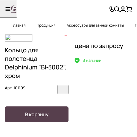
Главная
Продукция
Аксессуары для ванной комнаты
П
цена по запросу
Кольцо для
полотенца
В наличии
Delphinium "BI-3002",
хром
Арт.
101109
В корзину