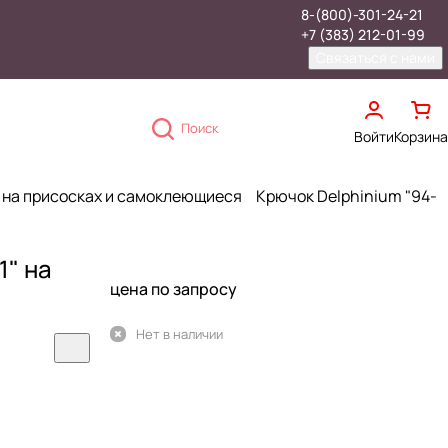
8-(800)-301-24-21
+7 (383) 212-01-99
Связаться с нами
Поиск
Войти
Корзина
 на присосках и самоклеющиеся
Крючок Delphinium "94-
1" на
цена по запросу
Нет в наличии