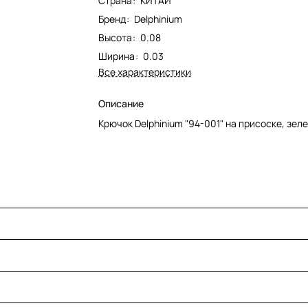
Страна
:
КИТАЙ
Бренд
:
Delphinium
Высота
:
0.08
Ширина
:
0.03
Все характеристики
Описание
Крючок Delphinium "94-001" на присоске, зел