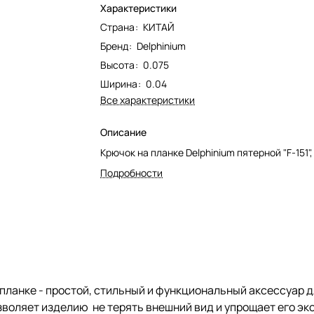
Характеристики
Страна
:
КИТАЙ
Бренд
:
Delphinium
Высота
:
0.075
Ширина
:
0.04
Все характеристики
Описание
Крючок на планке Delphinium пятерной "F-151"
Подробности
ланке - простой, стильный и функциональный аксессуар д
воляет изделию не терять внешний вид и упрощает его экс