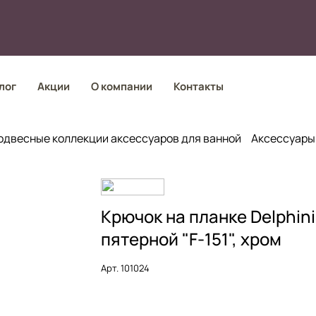
лог
Акции
О компании
Контакты
одвесные коллекции аксессуаров для ванной
Аксессуары
Крючок на планке Delphin
пятерной "F-151", хром
Арт.
101024