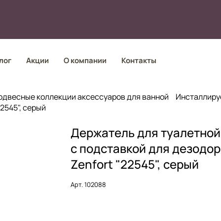
лог
Акции
О компании
Контакты
одвесные коллекции аксессуаров для ванной
Инсталлиру
2545", серый
Держатель для туалетной
с подставкой для дезодо
Zenfort "22545", серый
Арт.
102088