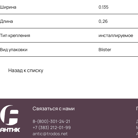
Ширина
0.135
Длина
0,26
Тип крепления
инсталлируемое
Вид упаковки
Blister
Назад к списку
Связаться с нами
8-(800)-301-24-21
+7 (383) 212-01-99
antic@trodos.net