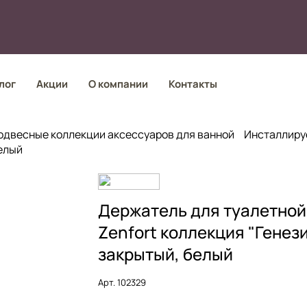
лог
Акции
О компании
Контакты
одвесные коллекции аксессуаров для ванной
Инсталлиру
белый
Держатель для туалетной
Zenfort коллекция "Генез
закрытый, белый
Арт.
102329