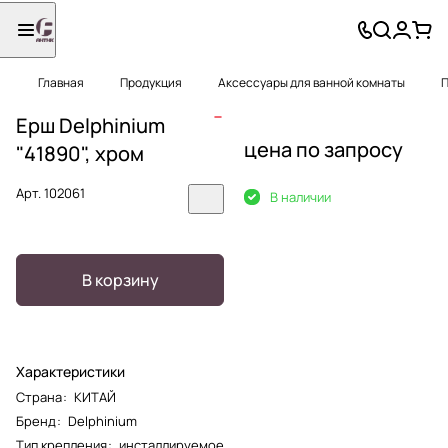
Главная
Продукция
Аксессуары для ванной комнаты
П
Ерш Delphinium
цена по запросу
"41890", хром
Арт.
102061
В наличии
В корзину
Характеристики
Страна
:
КИТАЙ
Бренд
:
Delphinium
Тип крепления
:
инсталлируемое