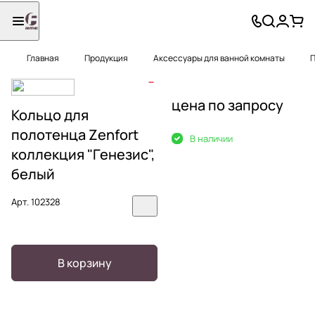
Главная
Продукция
Аксессуары для ванной комнаты
П
цена по запросу
Кольцо для
полотенца Zenfort
В наличии
коллекция "Генезис",
белый
Арт.
102328
В корзину