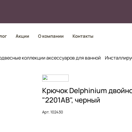
лог
Акции
О компании
Контакты
одвесные коллекции аксессуаров для ванной
Инсталлиру
Крючок Delphinium двойн
"2201АВ", черный
Арт.
102430