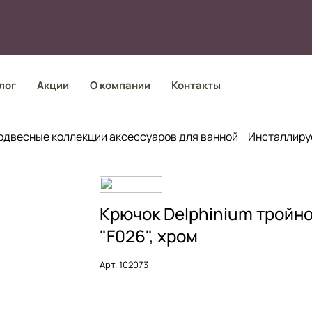
лог
Акции
О компании
Контакты
одвесные коллекции аксессуаров для ванной
Инсталлиру
Крючок Delphinium тройн
"F026", хром
Арт.
102073