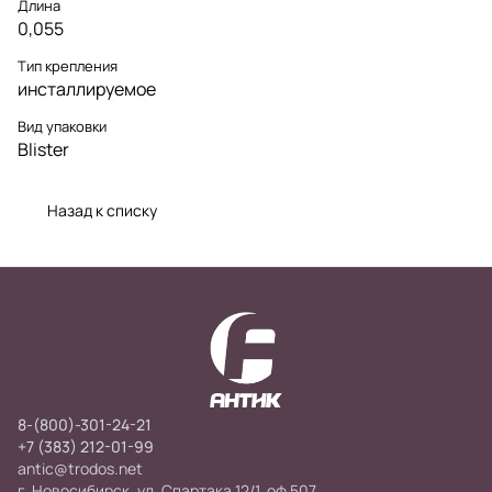
Длина
0,055
Тип крепления
инсталлируемое
Вид упаковки
Blister
Назад к списку
8-(800)-301-24-21
+7 (383) 212-01-99
antic@trodos.net
г. Новосибирск, ул. Спартака 12/1, оф 507