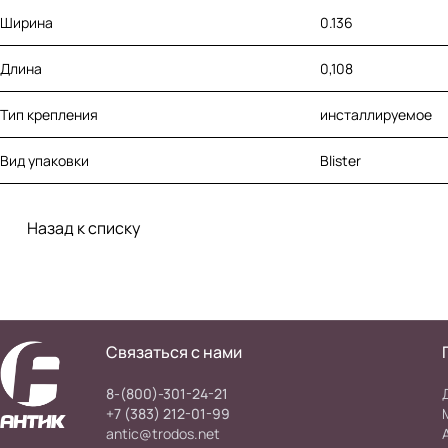
Ширина
0.136
Длина
0,108
Тип крепления
инсталлируемое
Вид упаковки
Blister
Назад к списку
Связаться с нами
8-(800)-301-24-21
+7 (383) 212-01-99
antic@trodos.net