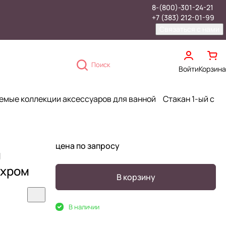
8-(800)-301-24-21
+7 (383) 212-01-99
Связаться с нами
Поиск
Войти
Корзина
емые коллекции аксессуаров для ванной
Стакан 1-ый с
цена по запросу
м
 хром
В корзину
В наличии