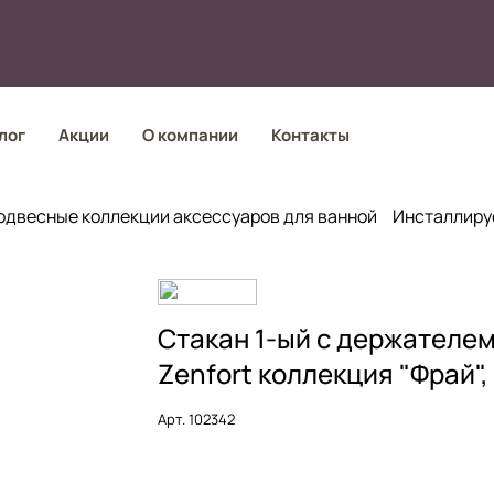
лог
Акции
О компании
Контакты
одвесные коллекции аксессуаров для ванной
Инсталлиру
Стакан 1-ый с держателе
Zenfort коллекция "Фрай",
Арт.
102342