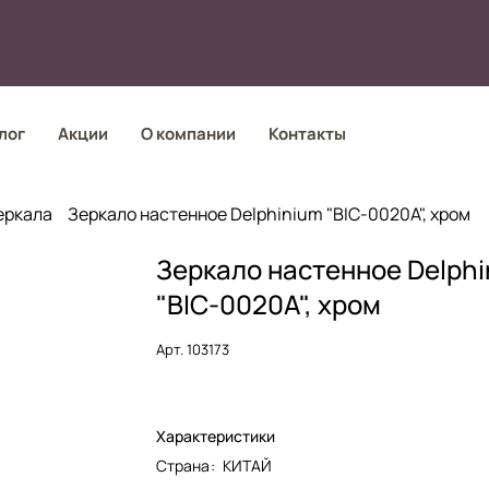
лог
Акции
О компании
Контакты
еркала
Зеркало настенное Delphinium "BIC-0020A", хром
Зеркало настенное Delph
"BIC-0020A", хром
Арт.
103173
Характеристики
Страна
:
КИТАЙ