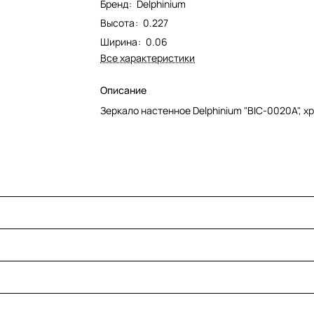
Бренд
:
Delphinium
Высота
:
0.227
Ширина
:
0.06
Все характеристики
Описание
Зеркало настенное Delphinium "BIC-0020A", х