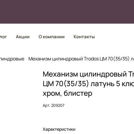
лог
Акции
О компании
Контакты
линдровые
Механизм цилиндровый Trodos ЦМ 70(35/35) ла
Механизм цилиндровый T
ЦМ 70(35/35) латунь 5 кл
хром, блистер
Арт.
209207
Характеристики