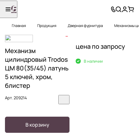
Главная
Продукция
Дверная фурнитура
Механизмы ц
цена по запросу
Механизм
цилиндровый Trodos
В наличии
ЦМ 80(35/45) латунь
5 ключей, хром,
блистер
Арт.
209214
В корзину