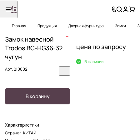
Главная
Продукция
Дверная фурнитура
Замки
З
Замок навесной
цена по запросу
Trodos ВС-HG36-32
чугун
В наличии
Арт.
210002
В корзину
Характеристики
Страна
:
КИТАЙ