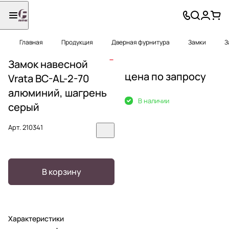
Главная
Продукция
Дверная фурнитура
Замки
З
Замок навесной
цена по запросу
Vrata BC-AL-2-70
алюминий, шагрень
В наличии
серый
Арт.
210341
В корзину
Характеристики