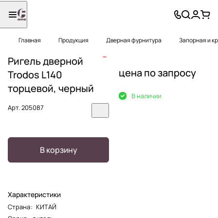
Главная
Продукция
Дверная фурнитура
Запорная и к
Ригель дверной
цена по запросу
Trodos L140
торцевой, черный
В наличии
Арт.
205087
В корзину
Характеристики
Страна
:
КИТАЙ