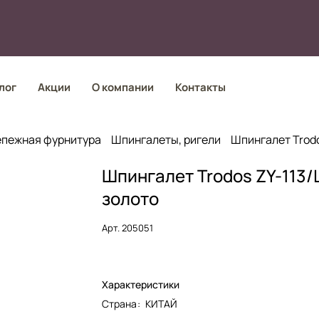
лог
Акции
О компании
Контакты
епежная фурнитура
Шпингалеты, ригели
Шпингалет Trodo
Шпингалет Trodos ZY-113/
золото
Арт.
205051
Характеристики
Страна
:
КИТАЙ