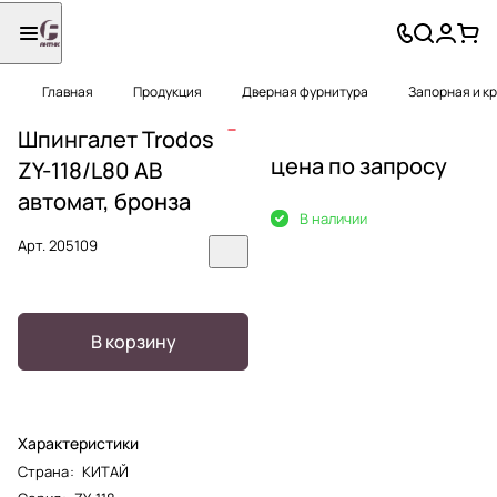
Главная
Продукция
Дверная фурнитура
Запорная и к
Шпингалет Trodos
цена по запросу
ZY-118/L80 AB
автомат, бронза
В наличии
Арт.
205109
В корзину
Характеристики
Страна
:
КИТАЙ