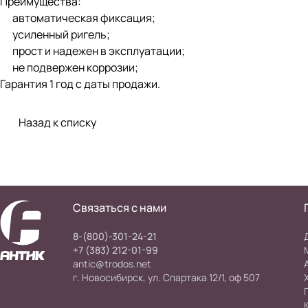
Преимущества:
автоматическая фиксация;
усиленный ригель;
прост и надежен в эксплуатации;
не подвержен коррозии;
Гарантия 1 год с даты продажи.
Назад к списку
Связаться с нами
8-(800)-301-24-21
+7 (383) 212-01-99
antic@trodos.net
г. Новосибирск, ул. Спартака 12/1, оф 507