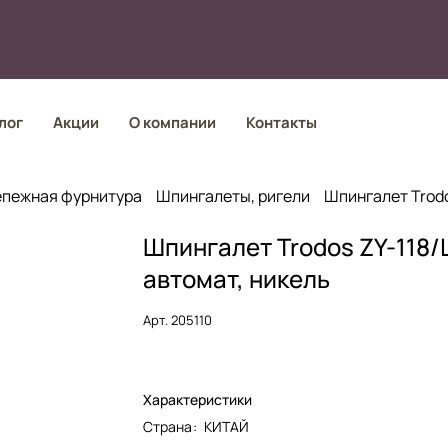
лог
Акции
О компании
Контакты
епежная фурнитура
Шпингалеты, ригели
Шпингалет Trodo
Шпингалет Trodos ZY-118/
автомат, никель
Арт.
205110
Характеристики
Страна
:
КИТАЙ