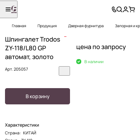
Главная
Продукция
Дверная фурнитура
Запорная и к
Шпингалет Trodos
цена по запросу
ZY-118/L80 GP
автомат, золото
В наличии
Арт.
205057
В корзину
Характеристики
Страна
:
КИТАЙ