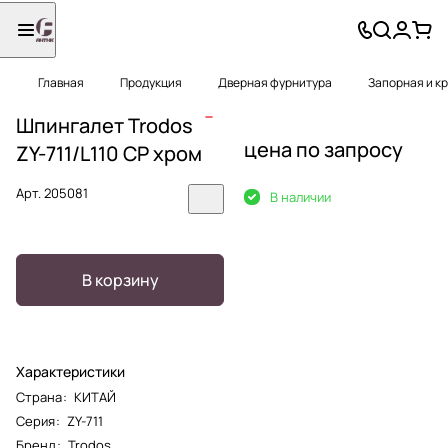
Главная
Продукция
Дверная фурнитура
Запорная и к
Шпингалет Trodos
цена по запросу
ZY-711/L110 CP хром
Арт.
205081
В наличии
В корзину
Характеристики
Страна
:
КИТАЙ
Серия
:
ZY-711
Бренд
:
Trodos