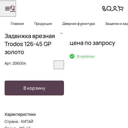
Главная
Продукция
Дверная фурнитура
Защелки и за
Задвижка врезная
цена по запросу
Trodos 126-45 GP
золото
В наличии
Арт.
206004
В корзину
Характеристики
Страна
:
КИТАЙ