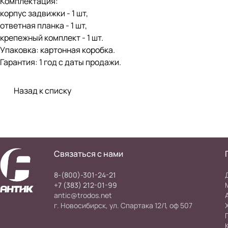
Комплектация:
корпус задвижки - 1 шт,
ответная планка - 1 шт,
крепежный комплект - 1 шт.
Упаковка: картонная коробка.
Гарантия: 1 год с даты продажи.
Назад к списку
Связаться с нами
8-(800)-301-24-21
+7 (383) 212-01-99
antic@trodos.net
г. Новосибирск, ул. Спартака 12/1, оф 507