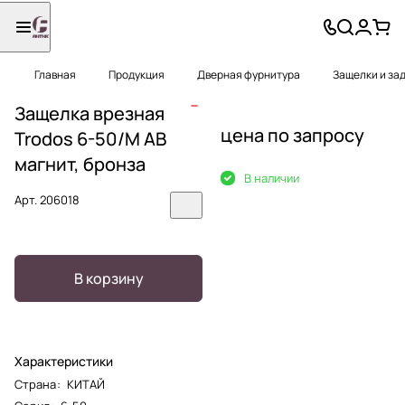
Главная
Продукция
Дверная фурнитура
Защелки и за
Защелка врезная
цена по запросу
Trodos 6-50/М AB
магнит, бронза
В наличии
Арт.
206018
В корзину
Характеристики
Страна
:
КИТАЙ