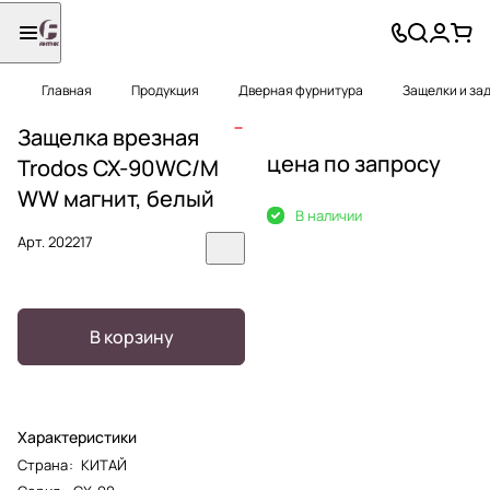
Главная
Продукция
Дверная фурнитура
Защелки и за
Защелка врезная
цена по запросу
Trodos CX-90WC/M
WW магнит, белый
В наличии
Арт.
202217
В корзину
Характеристики
Страна
:
КИТАЙ