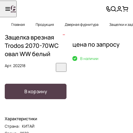
Главная
Продукция
Дверная фурнитура
Защелки и за
Защелка врезная
цена по запросу
Trodos 2070-70WС
овал WW белый
В наличии
Арт.
202218
В корзину
Характеристики
Страна
:
КИТАЙ